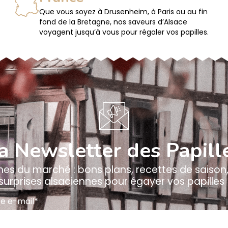
Que vous soyez à Drusenheim, à Paris ou au fin
fond de la Bretagne, nos saveurs d’Alsace
voyagent jusqu’à vous pour régaler vos papilles.
a Newsletter des Papill
es du marché : bons plans, recettes de saison,
surprises alsaciennes pour égayer vos papilles 
e e-mail*