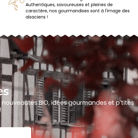
Authentiques, savoureuses et pleines de
caractère, nos gourmandises sont à l'image des
alsaciens !
es
 nouveautés BIO, idées gourmandes et p’tites
!