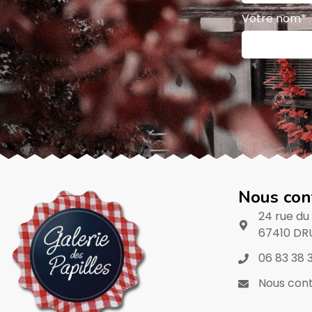
Votre nom*
Nous con
24 rue du
67410 DR
06 83 38 
Nous cont