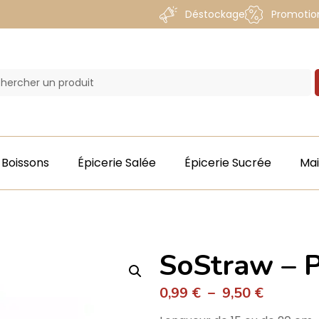
Déstockage
Promotio
Boissons
Épicerie Salée
Épicerie Sucrée
Ma
SoStraw – 
0,99
€
–
9,50
€